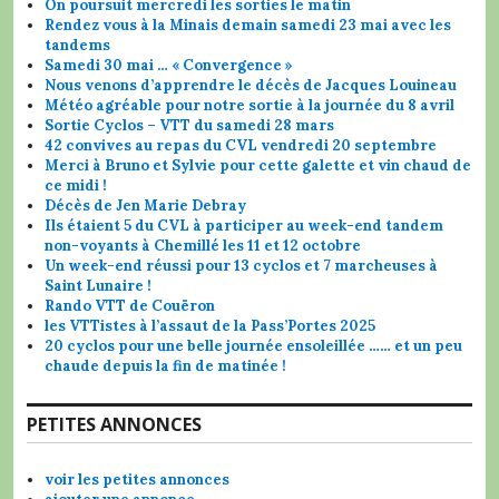
On poursuit mercredi les sorties le matin
Rendez vous à la Minais demain samedi 23 mai avec les
tandems
Samedi 30 mai … « Convergence »
Nous venons d’apprendre le décès de Jacques Louineau
Météo agréable pour notre sortie à la journée du 8 avril
Sortie Cyclos – VTT du samedi 28 mars
42 convives au repas du CVL vendredi 20 septembre
Merci à Bruno et Sylvie pour cette galette et vin chaud de
ce midi !
Décès de Jen Marie Debray
Ils étaient 5 du CVL à participer au week-end tandem
non-voyants à Chemillé les 11 et 12 octobre
Un week-end réussi pour 13 cyclos et 7 marcheuses à
Saint Lunaire !
Rando VTT de Couëron
les VTTistes à l’assaut de la Pass’Portes 2025
20 cyclos pour une belle journée ensoleillée …… et un peu
chaude depuis la fin de matinée !
PETITES ANNONCES
voir les petites annonces