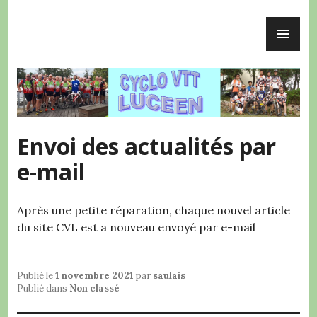
Accéder
ME
au
Cyclo VTT Lucéen
PR
contenu
principal
Envoi des actualités par
e-mail
Après une petite réparation, chaque nouvel article
du site CVL est a nouveau envoyé par e-mail
Publié le
1 novembre 2021
par
saulais
Publié dans
Non classé