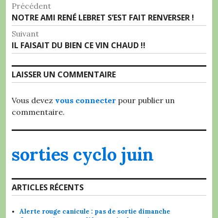
Navigation
Précédent
Article
NOTRE AMI RENÉ LEBRET S’EST FAIT RENVERSER !
de
précédent :
Suivant
l’article
Article
IL FAISAIT DU BIEN CE VIN CHAUD !!
Suivant:
LAISSER UN COMMENTAIRE
Vous devez
vous connecter
pour publier un
commentaire.
sorties cyclo juin
ARTICLES RÉCENTS
Alerte rouge canicule : pas de sortie dimanche