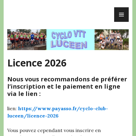
Accéder
ME
au
Cyclo VTT Lucéen
PR
contenu
principal
Licence 2026
Nous vous recommandons de préférer
l’inscription et le paiement en ligne
via le lien :
lien:
https://www.payasso.fr/cyclo-club-
luceen/licence-2026
Vous pouvez cependant vous inscrire en