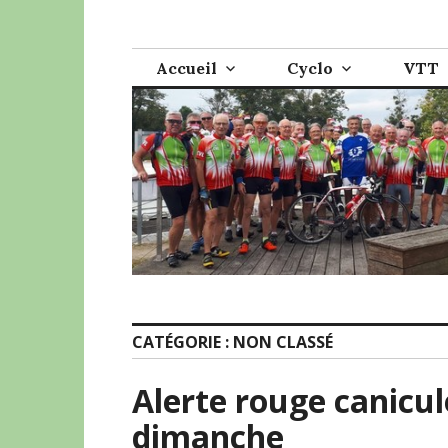
Accéder
Cyclo VTT Lucé
au
contenu
Accueil
Cyclo
VTT
principal
CATÉGORIE :
NON CLASSÉ
Alerte rouge canicule
dimanche