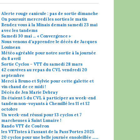
Alerte rouge canicule : pas de sortie dimanche
On poursuit mercredi les sorties le matin
Rendez vous à la Minais demain samedi 23 mai
avec les tandems
Samedi 30 mai … « Convergence »
Nous venons d’apprendre le décès de Jacques
Louineau
Météo agréable pour notre sortie à la journée
du 8 avril
Sortie Cyclos – VTT du samedi 28 mars
42 convives au repas du CVL vendredi 20
septembre
Merci à Bruno et Sylvie pour cette galette et
vin chaud de ce midi !
Décès de Jen Marie Debray
Ils étaient 5 du CVL à participer au week-end
tandem non-voyants à Chemillé les 11 et 12
octobre
Un week-end réussi pour 13 cyclos et 7
marcheuses à Saint Lunaire !
Rando VTT de Couëron
les VTTistes à l’assaut de la Pass’Portes 2025
20 cyclos pour une belle journée ensoleillée ……