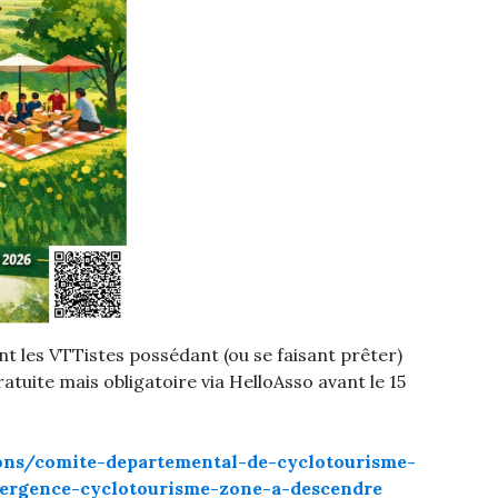
ant les VTTistes possédant (ou se faisant prêter)
ratuite mais obligatoire via HelloAsso avant le 15
ons/comite-departemental-de-cyclotourisme-
vergence-cyclotourisme-zone-a-descendre