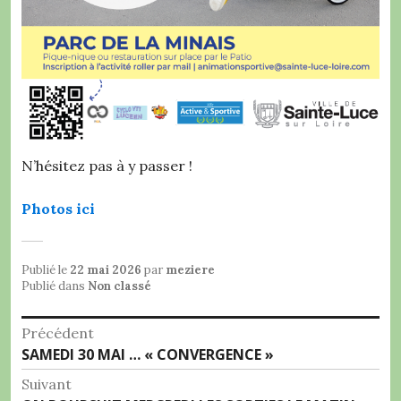
N’hésitez pas à y passer !
Photos ici
Publié le
22 mai 2026
par
meziere
Publié dans
Non classé
Navigation
Précédent
Article
SAMEDI 30 MAI … « CONVERGENCE »
de
précédent :
Suivant
l’article