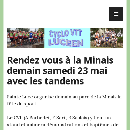
Accéder
ME
au
Cyclo VTT Lucéen
PR
contenu
principal
Rendez vous à la Minais
demain samedi 23 mai
avec les tandems
Sainte Luce organise demain au parc de la Minais la
fête du sport
Le CVL (A Barbedet, F Sart, B Saulais) y tient un
stand et animera démonstrations et baptêmes de