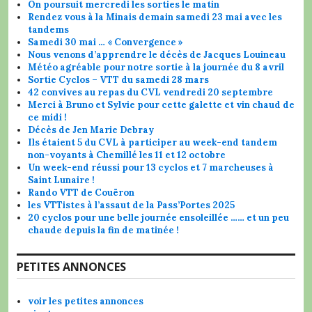
On poursuit mercredi les sorties le matin
Rendez vous à la Minais demain samedi 23 mai avec les
tandems
Samedi 30 mai … « Convergence »
Nous venons d’apprendre le décès de Jacques Louineau
Météo agréable pour notre sortie à la journée du 8 avril
Sortie Cyclos – VTT du samedi 28 mars
42 convives au repas du CVL vendredi 20 septembre
Merci à Bruno et Sylvie pour cette galette et vin chaud de
ce midi !
Décès de Jen Marie Debray
Ils étaient 5 du CVL à participer au week-end tandem
non-voyants à Chemillé les 11 et 12 octobre
Un week-end réussi pour 13 cyclos et 7 marcheuses à
Saint Lunaire !
Rando VTT de Couëron
les VTTistes à l’assaut de la Pass’Portes 2025
20 cyclos pour une belle journée ensoleillée …… et un peu
chaude depuis la fin de matinée !
PETITES ANNONCES
voir les petites annonces