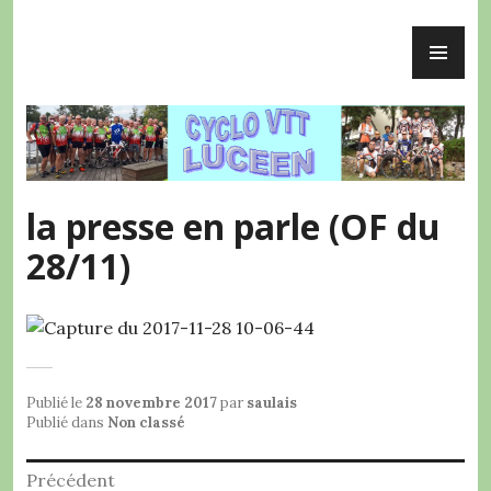
Accéder
ME
au
Cyclo VTT Lucéen
PR
contenu
principal
la presse en parle (OF du
28/11)
Publié le
28 novembre 2017
par
saulais
Publié dans
Non classé
Navigation
Précédent