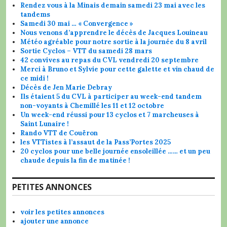
Rendez vous à la Minais demain samedi 23 mai avec les
tandems
Samedi 30 mai … « Convergence »
Nous venons d’apprendre le décès de Jacques Louineau
Météo agréable pour notre sortie à la journée du 8 avril
Sortie Cyclos – VTT du samedi 28 mars
42 convives au repas du CVL vendredi 20 septembre
Merci à Bruno et Sylvie pour cette galette et vin chaud de
ce midi !
Décès de Jen Marie Debray
Ils étaient 5 du CVL à participer au week-end tandem
non-voyants à Chemillé les 11 et 12 octobre
Un week-end réussi pour 13 cyclos et 7 marcheuses à
Saint Lunaire !
Rando VTT de Couëron
les VTTistes à l’assaut de la Pass’Portes 2025
20 cyclos pour une belle journée ensoleillée …… et un peu
chaude depuis la fin de matinée !
PETITES ANNONCES
voir les petites annonces
ajouter une annonce