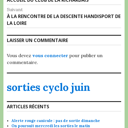
ACCUEIL DU CLUB DE LA RICHARDAIS
de
précédent :
Suivant
l’article
Article
À LA RENCONTRE DE LA DESCENTE HANDISPORT DE
Suivant:
LA LOIRE
LAISSER UN COMMENTAIRE
Vous devez
vous connecter
pour publier un
commentaire.
sorties cyclo juin
ARTICLES RÉCENTS
Alerte rouge canicule : pas de sortie dimanche
On poursuit mercredi les sorties le matin