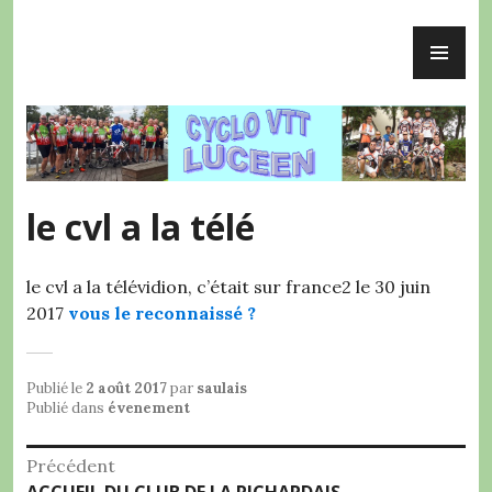
Accéder
ME
au
Cyclo VTT Lucéen
PR
contenu
principal
le cvl a la télé
le cvl a la télévidion, c’était sur france2 le 30 juin
2017
vous le reconnaissé ?
Publié le
2 août 2017
par
saulais
Publié dans
évenement
Navigation
Précédent
Article