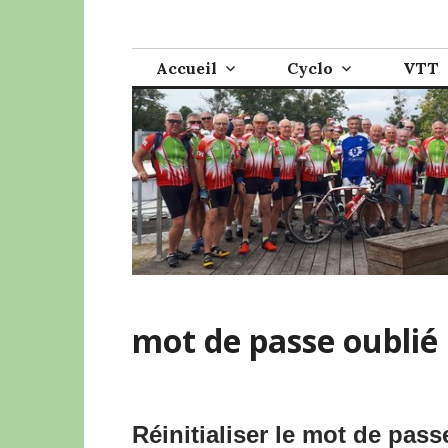
Accéder
Cyclo VTT Lucé
au
contenu
Accueil
Cyclo
VTT
principal
mot de passe oublié
Réinitialiser le mot de pass