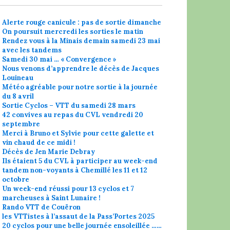
Alerte rouge canicule : pas de sortie dimanche
On poursuit mercredi les sorties le matin
Rendez vous à la Minais demain samedi 23 mai
avec les tandems
Samedi 30 mai … « Convergence »
Nous venons d’apprendre le décès de Jacques
Louineau
Météo agréable pour notre sortie à la journée
du 8 avril
Sortie Cyclos – VTT du samedi 28 mars
42 convives au repas du CVL vendredi 20
septembre
Merci à Bruno et Sylvie pour cette galette et
vin chaud de ce midi !
Décès de Jen Marie Debray
Ils étaient 5 du CVL à participer au week-end
tandem non-voyants à Chemillé les 11 et 12
octobre
Un week-end réussi pour 13 cyclos et 7
marcheuses à Saint Lunaire !
Rando VTT de Couëron
les VTTistes à l’assaut de la Pass’Portes 2025
20 cyclos pour une belle journée ensoleillée ……