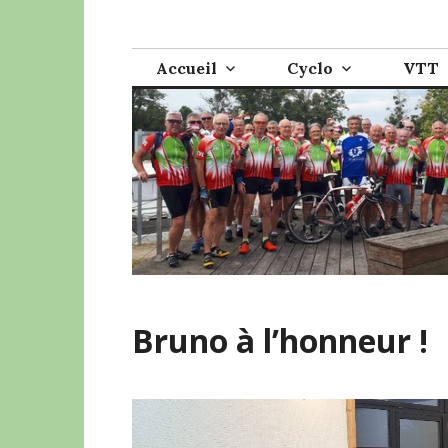
Accéder
Cyclo VTT Lucé
au
contenu
Accueil
Cyclo
VTT
principal
Bruno à l’honneur !