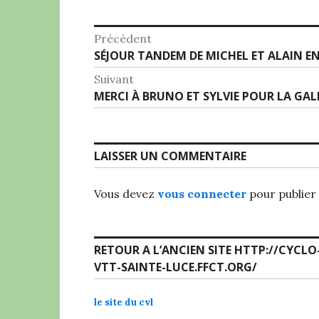
Navigation
Précédent
Article
SÉJOUR TANDEM DE MICHEL ET ALAIN E
de
précédent :
Suivant
l’article
Article
MERCI À BRUNO ET SYLVIE POUR LA GALE
Suivant:
LAISSER UN COMMENTAIRE
Vous devez
vous connecter
pour publier
RETOUR A L’ANCIEN SITE HTTP://CYCLO
VTT-SAINTE-LUCE.FFCT.ORG/
le site du cvl