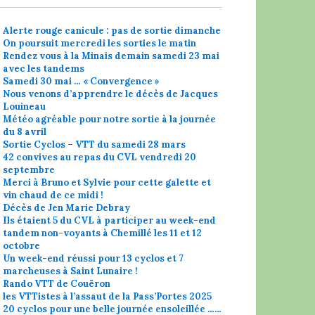
Alerte rouge canicule : pas de sortie dimanche
On poursuit mercredi les sorties le matin
Rendez vous à la Minais demain samedi 23 mai
avec les tandems
Samedi 30 mai … « Convergence »
Nous venons d’apprendre le décès de Jacques
Louineau
Météo agréable pour notre sortie à la journée
du 8 avril
Sortie Cyclos – VTT du samedi 28 mars
42 convives au repas du CVL vendredi 20
septembre
Merci à Bruno et Sylvie pour cette galette et
vin chaud de ce midi !
Décès de Jen Marie Debray
Ils étaient 5 du CVL à participer au week-end
tandem non-voyants à Chemillé les 11 et 12
octobre
Un week-end réussi pour 13 cyclos et 7
marcheuses à Saint Lunaire !
Rando VTT de Couëron
les VTTistes à l’assaut de la Pass’Portes 2025
20 cyclos pour une belle journée ensoleillée ……