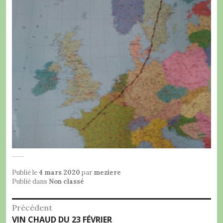
Publié le
4 mars 2020
par
meziere
Publié dans
Non classé
Navigation
Précédent
Article
VIN CHAUD DU 23 FÉVRIER