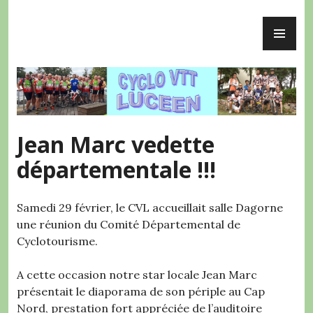
Accéder
ME
au
Cyclo VTT Lucéen
PR
contenu
principal
Jean Marc vedette
départementale !!!
Samedi 29 février, le CVL accueillait salle Dagorne
une réunion du Comité Départemental de
Cyclotourisme.
A cette occasion notre star locale Jean Marc
présentait le diaporama de son périple au Cap
Nord, prestation fort appréciée de l’auditoire