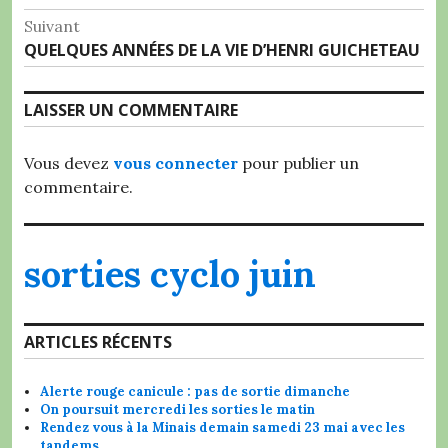
de
précédent :
Suivant
l’article
Article
QUELQUES ANNÉES DE LA VIE D’HENRI GUICHETEAU
Suivant:
LAISSER UN COMMENTAIRE
Vous devez
vous connecter
pour publier un
commentaire.
sorties cyclo juin
ARTICLES RÉCENTS
Alerte rouge canicule : pas de sortie dimanche
On poursuit mercredi les sorties le matin
Rendez vous à la Minais demain samedi 23 mai avec les
tandems