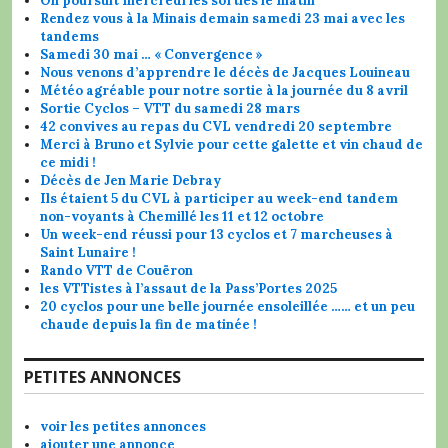
On poursuit mercredi les sorties le matin
Rendez vous à la Minais demain samedi 23 mai avec les
tandems
Samedi 30 mai … « Convergence »
Nous venons d’apprendre le décès de Jacques Louineau
Météo agréable pour notre sortie à la journée du 8 avril
Sortie Cyclos – VTT du samedi 28 mars
42 convives au repas du CVL vendredi 20 septembre
Merci à Bruno et Sylvie pour cette galette et vin chaud de
ce midi !
Décès de Jen Marie Debray
Ils étaient 5 du CVL à participer au week-end tandem
non-voyants à Chemillé les 11 et 12 octobre
Un week-end réussi pour 13 cyclos et 7 marcheuses à
Saint Lunaire !
Rando VTT de Couëron
les VTTistes à l’assaut de la Pass’Portes 2025
20 cyclos pour une belle journée ensoleillée …… et un peu
chaude depuis la fin de matinée !
PETITES ANNONCES
voir les petites annonces
ajouter une annonce